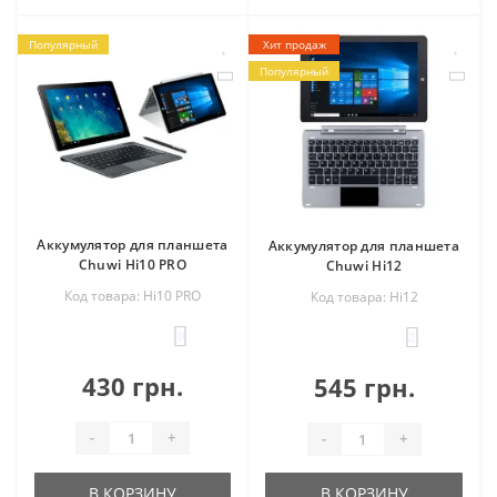
Популярный
Хит продаж
Популярный
Аккумулятор для планшета
Аккумулятор для планшета
Chuwi Hi10 PRO
Chuwi Hi12
Код товара: Hi10 PRO
Код товара: Hi12
0
2
430 грн.
545 грн.
-
+
-
+
В КОРЗИНУ
В КОРЗИНУ