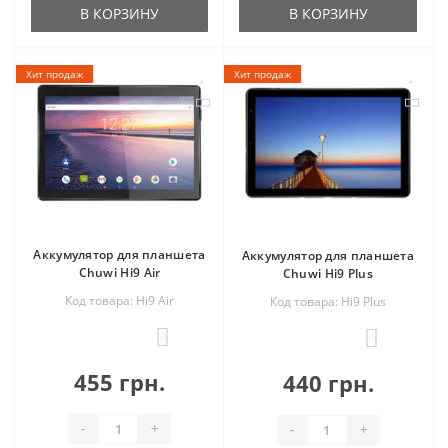
В КОРЗИНУ
В КОРЗИНУ
Хит продаж
Хит продаж
Аккумулятор для планшета
Аккумулятор для планшета
Chuwi Hi9 Air
Chuwi Hi9 Plus
Код товара: Hi9 Air
Код товара: Hi9 Plus
0
0
455 грн.
440 грн.
-
+
-
+