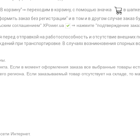
В корзину"⇒ переходим в корзину, с помощью значка
в шапке
ормить заказ без регистрации" и в том и в другом случае заказ
ьским соглашением"
XPower.ua
⇒ нажмите
"подтверждение зака
я перед отправкой на работоспособность и отсутствие внешних 
дений при транспортировке. В случаях возникновения спорных в
ны.
нкта. Если в момент оформления заказа все выбранные товары есть 
его региона. Если заказываемый товар отсутствует на складе, то м
сети Интернет.