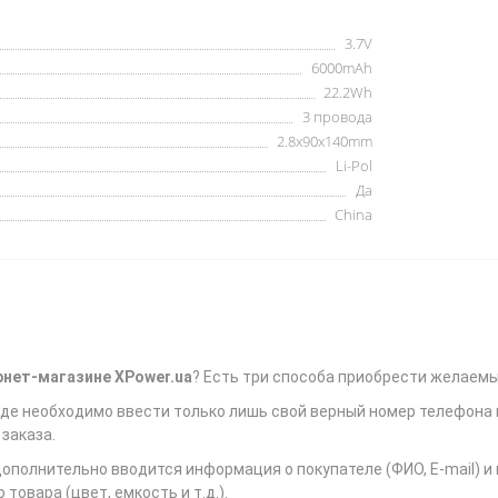
3.7V
6000mAh
22.2Wh
3 провода
2.8x90x140mm
Li-Pol
Да
China
рнет-магазине XPower.ua
? Есть три способа приобрести желаемы
 где необходимо ввести только лишь свой верный номер телефона
заказа.
дополнительно вводится информация о покупателе (ФИО, E-mail) 
овара (цвет, емкость и т.д.).