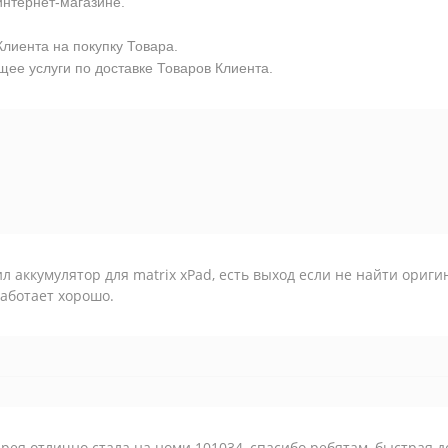
интернет-магазине.
лиента на покупку Товара.
ее услуги по доставке Товаров Клиента.
л аккумулятор для matrix xPad, есть выход если не найти ориг
аботает хорошо.
рея отлично стала на номи 101034, спасибо ребятам, быстрая д