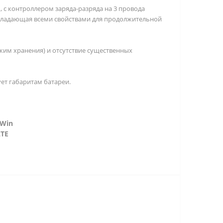
 с контроллером заряда-разряда на 3 провода
 обладающая всеми свойствами для продолжительной
жим хранения) и отсутствие существенных
ует габаритам батареи.
 Win
LTE