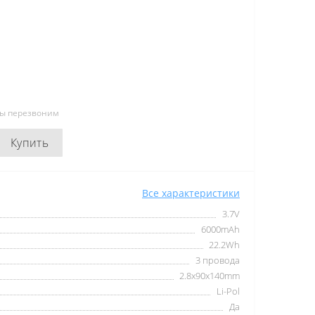
мы перезвоним
Купить
Все характеристики
3.7V
6000mAh
22.2Wh
3 провода
2.8x90x140mm
Li-Pol
Да