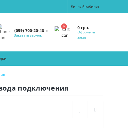
Личный кабинет
0
0 грн.
(099) 700-20-46
Оформить
Заказать звонок
заказ
дки
ния
овода подключения