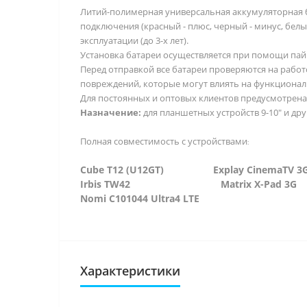
Литий-полимерная универсальная аккумуляторная 
подключения (красный - плюс, черный - минус, бе
эксплуатации (до 3-х лет).
Установка батареи осуществляется при помощи пай
Перед отправкой все батареи проверяются на работ
повреждений, которые могут влиять на функционал
Для постоянных и оптовых клиентов предусмотрена 
Назначение:
для планшетных устройств 9-10" и дру
Полная совместимость с устройствами
:
C
ube T12 (U12GT)
Explay Cin
Irbis TW42
Matrix X-
Nomi C101044 Ultra4 LTE
Характеристики