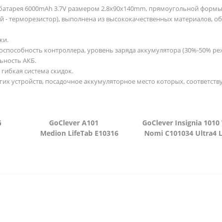
батарея 6000mAh 3.7V размером
2.8x90x140mm
, прямоугольной формы,
лый - терморезистор), выполнена из высококачественных материалов,
ки.
оспособность контроллера, уровень заряда аккумулятора (30%-50% ре
ьность АКБ.
гибкая система скидок.
гих устройств, посадочное аккумуляторное место которых, соответств
emaTV 3G
GoClever A101
GoClever Insignia 1010
Pad 3G
Medion LifeTab E10316
Nomi C101034 Ultra4 