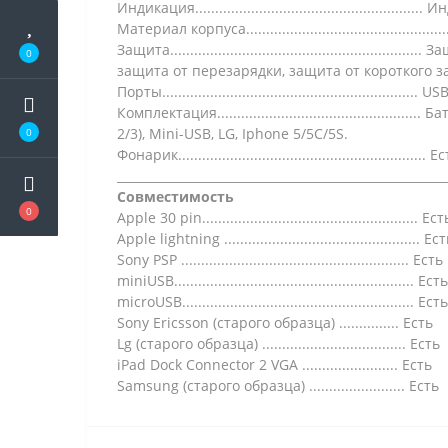
Индикация.................................................
Материал корпуса.............................................
Защита...............................................
0
защита от перезарядки, защита от короткого з
Порты........................................................
Комплектация.........................................
2/3), Mini-USB, LG, Iphone 5/5C/5S.
0
Фонарик.............................................................. Е
_______________________________________________________
Совместимость
0
Apple 30 pin...................................................... Ест
Apple lightning ................................................. Ес
Sony PSP ......................................................... Есть
miniUSB............................................................ Есть
microUSB.......................................................... Есть
Sony Ericsson (старого образца) ............... Есть
Lg (старого образца) .................................... Есть
iPad Dock Connector 2 VGA ........................ Есть
Samsung (старого образца) ........................ Есть