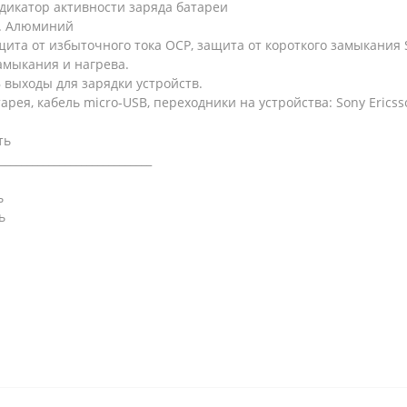
........ Индикатор активности заряда батареи
...... Алюминий
................ Защита от избыточного тока OCP, защита от короткого за
амыкания и нагрева.
........ USB выходы для зарядки устройств.
.......... Батарея, кабель micro-USB, переходники на устройства: Sony Er
сть
____________________________
ь
ть