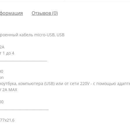
формация
Отзывов (0)
...... Встроенный кабель micro-USB, USB
, 2А
 1 до 4
___________________________
000
lon
............. От ноутбука, компьютера (USB) или от сети 220V - с помощью а
DC5V 2A MAX
00
____________________________
61x77x21,6