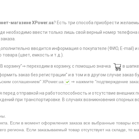
рнет-магазине XPower.ua
? Есть три способа приобрести желаемы
 где необходимо ввести только лишь свой верный номер телефона
заказа.
дополнительно вводится информация о покупателе (ФИО, E-mail) 
овара (цвет, емкость и т.д.).
В корзину"⇒ переходим в корзину, с помощью значка
в шапке
ормить заказ без регистрации" и в том и в другом случае заказ
ьским соглашением"
XPower.ua
⇒ нажмите
"подтверждение зака
я перед отправкой на работоспособность и отсутствие внешних 
дений при транспортировке. В случаях возникновения спорных в
ны.
нкта. Если в момент оформления заказа все выбранные товары есть 
его региона. Если заказываемый товар отсутствует на складе, то м