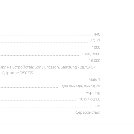
440
15-17
1000
1000, 2000
16 000
ки на устройства: Sony Ericsson, Samsung - 2шт.,PSP,
 LG, Iphone 5/5C/5S.
Mate 1
два выхода, выход 2А
Aspiring
161x77x21,6
Li-ion
Серебристый