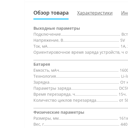
Обзор товара
Характеристики
Ин
Выходные параметры
Подключение..............................................
Напряжение, В................................................. 5V
Ток, мА............................................................... 1А
Ориентировочное время заряда устройств, ч от
_______________________________________________________
Батарея
Емкость, мАч.................................................... 16
Технология........................................................ Li-
Зарядка................................................
Параметры заряда......................................... 
Время перезаряда, ч..................................... 15ч.
Количество циклов перезаряда................... от 5
_______________________________________________________
Физические параметры
Размеры, мм.................................................... 1
Вес, г.................................................................. 440