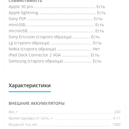
Совместимость
Apple 30 pin...................................................... Есть
Apple lightning ................................................. Есть
Sony PSP ......................................................... Есть
miniUSB............................................................ Есть
microUSB.......................................................... Есть
Sony Ericsson (старого образца) ............... Есть
Lg (старого образца) .................................... Есть
Nokia (старого образца) .............................. Нет
iPad Dock Connector 2 VGA ........................ Есть
Samsung (старого образца) ........................ Есть
Характеристики
ВНЕШНИЕ АККУМУЛЯТОРЫ
Вес, г
240
Время зарядки от сети, ч
9-11
Входной ток, мА
1000