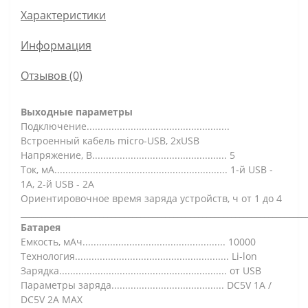
Характеристики
Информация
Отзывов (0)
Выходные параметры
Подключение....................................................
Встроенный кабель micro-USB, 2xUSB
Напряжение, В................................................. 5
Ток, мА............................................................... 1-й USB -
1А, 2-й USB - 2А
Ориентировочное время заряда устройств, ч от 1 до 4
_____________________________________________________________________
Батарея
Емкость, мАч.................................................... 10000
Технология........................................................ Li-lon
Зарядка............................................................. от USB
Параметры заряда......................................... DC5V 1A /
DC5V 2A MAX