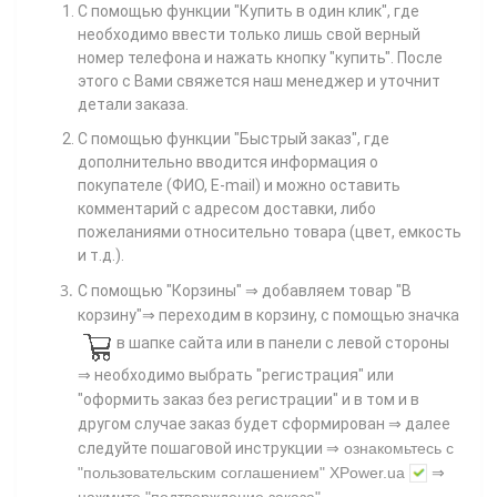
С помощью функции "Купить в один клик", где
необходимо ввести только лишь свой верный
номер телефона
и нажать кнопку "купить". После
этого с Вами свяжется наш менеджер и уточнит
детали заказа.
С помощью функции "Быстрый заказ", где
дополнительно вводится информация о
покупателе (ФИО, E-mail) и можно оставить
комментарий с адресом доставки, либо
пожеланиями относительно товара (цвет, емкость
и т.д.).
С помощью "Корзины"
⇒ добавляем товар "В
корзину"⇒ переходим в корзину, с помощью значка
в шапке сайта или в панели с левой стороны
⇒ необходимо выбрать "регистрация" или
"оформить заказ без регистрации" и в том и в
другом случае заказ будет сформирован ⇒ далее
⇒
следуйте пошаговой инструкции
ознакомьтесь с
"пользовательским соглашением"
XPower.ua
⇒
нажмите
"подтверждение заказа"
.