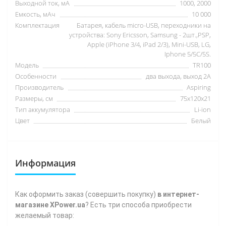
Выходной ток, мА
1000, 2000
Емкость, мАч
10 000
Комплектация
Батарея, кабель micro-USB, переходники на
устройства: Sony Ericsson, Samsung - 2шт.,PSP,
Apple (iPhone 3/4, iPad 2/3), Mini-USB, LG,
Iphone 5/5C/5S.
Модель
TR100
Особенности
два выхода, выход 2А
Производитель
Aspiring
Размеры, см
75x120x21
Тип аккумулятора
Li-ion
Цвет
Белый
Информация
Как
оформить заказ (совершить покупку)
в интернет-
магазине XPower.ua
? Есть три способа приобрести
желаемый товар: