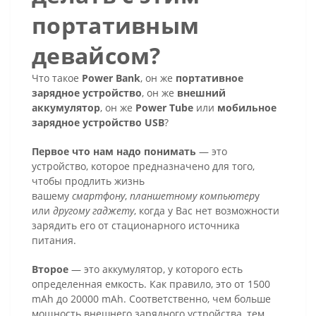
портативным
девайсом?
Что такое
Power Bank
, он же
портативное
зарядное устройство
, он же
внешний
аккумулятор
, он же
Power Tube
или
мобильное
зарядное устройство USB
?
Первое что нам надо понимать
— это
устройство, которое предназначено для того,
чтобы продлить жизнь
вашему
смартфону
,
планшетному компьютер
у
или
другому гаджету
, когда у Вас нет возможности
зарядить его от стационарного источника
питания.
Второе
— это аккумулятор, у которого есть
определенная емкость. Как правило, это от 1500
mAh до 20000 mAh. Соответственно, чем больше
мощность внешнего зарядного устройства, тем