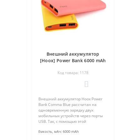
Внешний аккумулятор
[Hoox] Power Bank 6000 mAh
Сomma
Код товара: 1178
0
Внешний аккумулятор Hoox Power
Bank Comma Blue рассчитан на
одновременную зарядку двух
мобильных устройств через порты
USB. Так, с помощью этой
портативной батареи, можно
Емкость, мАч:
6000 mAh
заряжать iPhone и iPad или iPod и
Android устройство. Повербанк