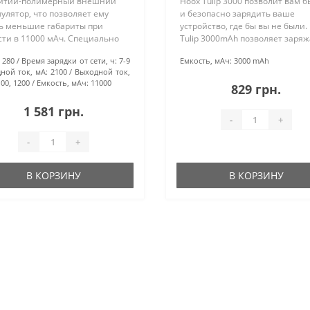
литий-полимерный внешний
Hoox Tulip 3000 позволит вам б
улятор, что позволяет ему
и безопасно зарядить ваше
ь меньшие габариты при
устройство, где бы вы не были.
сти в 11000 мАч. Специально
Tulip 3000mAh позволяет заряж
аботан для использования в
гаджеты Apple, Samsung, HTC, а
280
Время зарядки от сети, ч:
7-9
Емкость, мАч:
3000 mAh
лых условиях. С емкостью
также смартфоны и планшеты
ной ток, мА:
2100
Выходной ток,
0 мАч он может неоднократно
других марок при наличии под.
00, 1200
Емкость, мАч:
11000
829 грн.
1 581 грн.
-
+
-
+
В КОРЗИНУ
В КОРЗИНУ