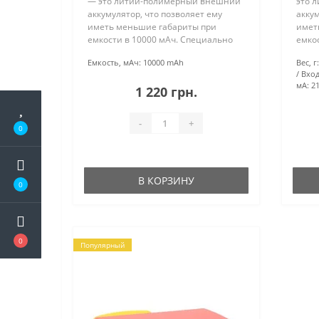
— это литий-полимерный внешний
это 
аккумулятор, что позволяет ему
аккум
иметь меньшие габариты при
имет
емкости в 10000 мАч. Специально
емко
разработан для использования в
разр
Емкость, мАч:
10000 mAh
Вес, г:
тяжелых условиях.С емкостью 10000
тяже
Вход
мАч он может неоднократно заряж..
1100
мА:
21
1 220 грн.
зар..
-
+
0
В КОРЗИНУ
0
0
Популярный