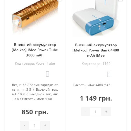
Внешний аккумулятор
Внешний аккумулятор
[Melkco] iMee Power Tube
[Melkco] Power Bank 4400
3000 mAh
mAh iMee
Код товара: Power Tube
Код товара: 1162
0
0
Вес, г:
45
Время зарядки от
Емкость, мАч:
4400 mAh
сети, ч:
3-5
Входной ток,
мА:
1000
Выходной ток, мА:
1 149 грн.
1000
Емкость, мАч:
3000
850 грн.
-
+
-
+