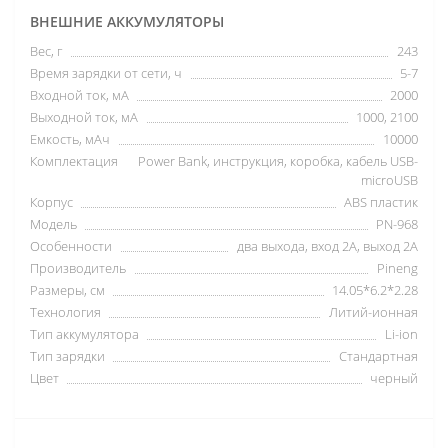
ВНЕШНИЕ АККУМУЛЯТОРЫ
Вес, г
243
Время зарядки от сети, ч
5-7
Входной ток, мА
2000
Выходной ток, мА
1000, 2100
Емкость, мАч
10000
Комплектация
Power Bank, инструкция, коробка, кабель USB-
microUSB
Корпус
ABS пластик
Модель
PN-968
Особенности
два выхода, вход 2А, выход 2А
Производитель
Pineng
Размеры, см
14.05*6.2*2.28
Технология
Литий-ионная
Тип аккумулятора
Li-ion
Тип зарядки
Стандартная
Цвет
черный