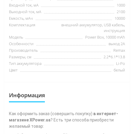
Входной ток, мА
1000
Выходной ток, мА
2100
Емкость, мАч
10000
Комплектация
внешний аккумулятор, USB кабель,
инструкция
Модель
Power Box, 10000 mAh
Особенности
выход 2А
Производитель
Remax
Размеры, см
2.2*6.1*13.8
Тип аккумулятора
Li-Po
Цвет
белый
Информация
Как
оформить заказ (совершить покупку)
в интернет-
магазине XPower.ua
? Есть три способа приобрести
желаемый товар: