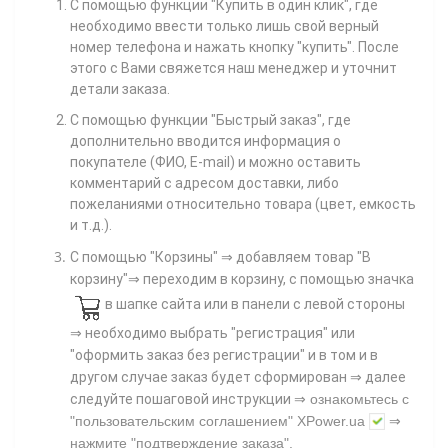
С помощью функции "Купить в один клик", где
необходимо ввести только лишь свой верный
номер телефона
и нажать кнопку "купить". После
этого с Вами свяжется наш менеджер и уточнит
детали заказа.
С помощью функции "Быстрый заказ", где
дополнительно вводится информация о
покупателе (ФИО, E-mail) и можно оставить
комментарий с адресом доставки, либо
пожеланиями относительно товара (цвет, емкость
и т.д.).
С помощью "Корзины"
⇒ добавляем товар "В
корзину"⇒ переходим в корзину, с помощью значка
в шапке сайта или в панели с левой стороны
⇒ необходимо выбрать "регистрация" или
"оформить заказ без регистрации" и в том и в
другом случае заказ будет сформирован ⇒ далее
⇒
следуйте пошаговой инструкции
ознакомьтесь с
"пользовательским соглашением"
XPower.ua
⇒
нажмите
"подтверждение заказа"
.