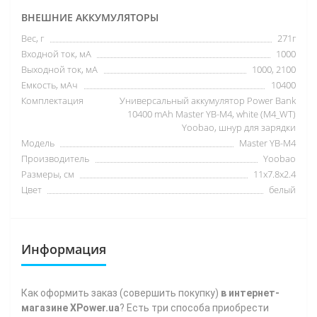
ВНЕШНИЕ АККУМУЛЯТОРЫ
Вес, г
271г
Входной ток, мА
1000
Выходной ток, мА
1000, 2100
Емкость, мАч
10400
Комплектация
Универсальный аккумулятор Power Bank
10400 mAh Master YB-M4, white (M4_WT)
Yoobao, шнур для зарядки
Модель
Master YB-M4
Производитель
Yoobao
Размеры, см
11х7.8х2.4
Цвет
белый
Информация
Как
оформить заказ (совершить покупку)
в интернет-
магазине XPower.ua
? Есть три способа приобрести