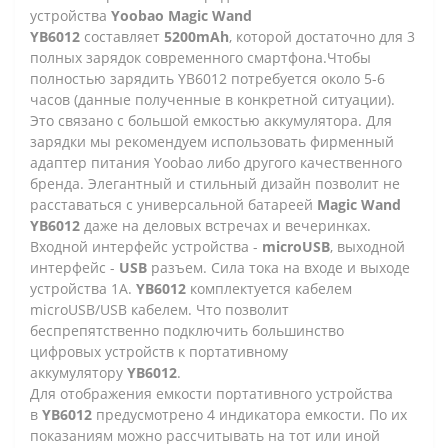
устройства
Yoobao Magic Wand
YB6012
составляет
5200mAh
, которой достаточно для 3
полных зарядок современного смартфона.
Чтобы
полностью зарядить YB6012 потребуется около 5-6
часов (данные полученные в конкретной ситуации).
Это связано с большой емкостью аккумулятора. Для
зарядки мы рекомендуем использовать фирменный
адаптер питания Yoobao либо другого качественного
бренда.
Элегантный и стильный дизайн позволит не
расставаться с универсальной батареей
Magic Wand
YB6012
даже на деловых встречах и вечеринках.
Входной интерфейс устройства -
microUSB
, выходной
интерфейс -
USB
разъем.
Сила тока на входе и выходе
устройства 1А.
YB6012
комплектуется кабелем
microUSB/USB кабелем. Что позволит
беспрепятственно подключить большинство
цифровых устройств к портативному
аккумулятору
YB6012
.
Для отображения емкости портативного устройства
в
YB6012
предусмотрено 4 индикатора емкости. По их
показаниям можно рассчитывать на тот или иной