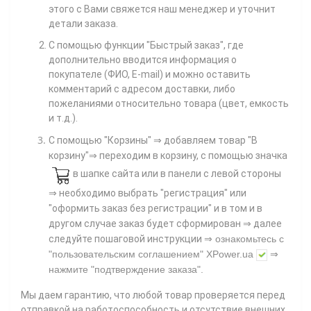
этого с Вами свяжется наш менеджер и уточнит
детали заказа.
С помощью функции "Быстрый заказ", где
дополнительно вводится информация о
покупателе (ФИО, E-mail) и можно оставить
комментарий с адресом доставки, либо
пожеланиями относительно товара (цвет, емкость
и т.д.).
С помощью "Корзины"
⇒ добавляем товар "В
корзину"⇒ переходим в корзину, с помощью значка
в шапке сайта или в панели с левой стороны
⇒ необходимо выбрать "регистрация" или
"оформить заказ без регистрации" и в том и в
другом случае заказ будет сформирован ⇒ далее
⇒
следуйте пошаговой инструкции
ознакомьтесь с
"пользовательским соглашением"
XPower.ua
⇒
нажмите
"подтверждение заказа"
.
Мы даем гарантию, что любой товар проверяется перед
отправкой на работоспособность и отсутствие внешних