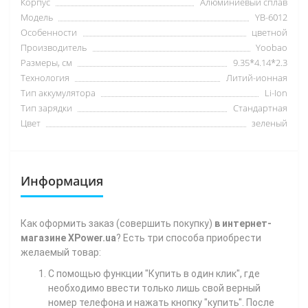
Корпус
Алюминиевый сплав
Модель
YB-6012
Особенности
цветной
Производитель
Yoobao
Размеры, см
9.35*4.14*2.3
Технология
Литий-ионная
Тип аккумулятора
Li-Ion
Тип зарядки
Стандартная
Цвет
зеленый
Информация
Как
оформить заказ (совершить покупку)
в интернет-
магазине XPower.ua
? Есть три способа приобрести
желаемый товар:
С помощью функции "Купить в один клик", где
необходимо ввести только лишь свой верный
номер телефона
и нажать кнопку "купить". После