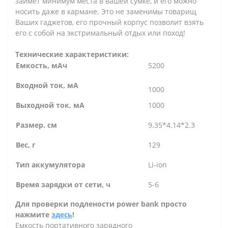
займет минимум места в вашей сумке, и его можно
носить даже в кармане. Это не заменимы товарищ
Ваших гаджетов, его прочный корпус позволит взять
его с собой на экстримальный отдых или поход!
Технические характеристики:
Емкость, мАч
5200
Входной ток, мА
1000
Выходной ток, мА
1000
Размер. см
9.35*4.14*2.3
Вес, г
129
Тип аккумулятора
Li-ion
Время зарядки от сети, ч
5-6
Для проверки подлености power bank просто
нажмите
здесь
!
Емкость портативного зарядного