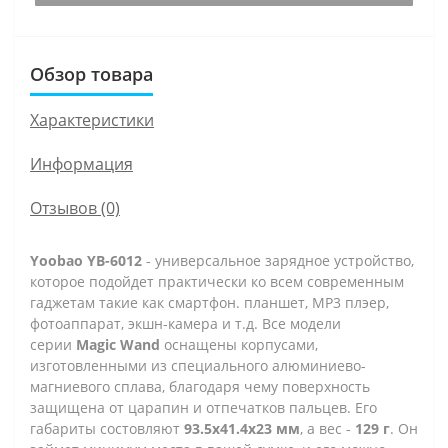
Обзор товара
Характеристики
Информация
Отзывов (0)
Yoobao YB-6012
- универсальное зарядное устройство,
которое подойдет практически ко всем современным
гаджетам такие как смартфон. планшет, МР3 плэер,
фотоаппарат, экшн-камера и т.д. Все модели
серии
Magic Wand
оснащены корпусами,
изготовленными из специального алюминиево-
магниевого сплава, благодаря чему поверхность
защищена от царапин и отпечатков пальцев. Его
габариты состовляют
93.5х41.4х23 мм
, а вес -
129 г
.
Он