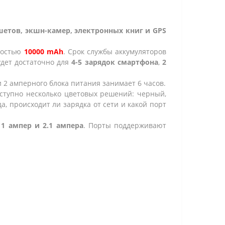
етов, экшн-камер, электронных книг и GPS
костью
10000 mAh
. Срок службы аккумуляторов
удет достаточно для
4-5 зарядок смартфона
,
2
и 2 амперного блока питания
занимает 6 часов
.
оступно несколько цветовых решений:
черный,
а, происходит ли зарядка от сети и какой порт
м
1 ампер и 2.1 ампера
. Порты поддерживают