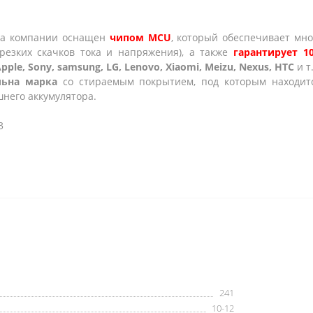
тва компании оснащен
чипом MCU
, который обеспечивает мно
 резких скачков тока и напряжения), а также
гарантирует 1
pple, Sony, samsung, LG, Lenovo, Xiaomi, Meizu, Nexus, HTC
и т.
льна марка
со стираемым покрытием, под которым находи
него аккумулятора.
3
241
10-12