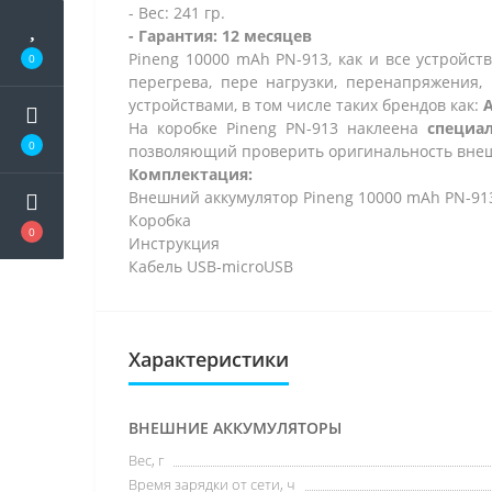
- Вес: 241 гр.
- Гарантия: 12 месяцев
Pineng 10000 mAh PN-913, как и все устройс
0
перегрева, пере нагрузки, перенапряжения,
устройствами, в том числе таких брендов как:
A
На коробке Pineng PN-913 наклеена
специа
0
позволяющий
проверить оригинальность
внеш
Комплектация:
Внешний аккумулятор Pineng 10000 mAh PN-91
Коробка
0
Инструкция
Кабель USB-microUSB
Характеристики
ВНЕШНИЕ АККУМУЛЯТОРЫ
Вес, г
Время зарядки от сети, ч