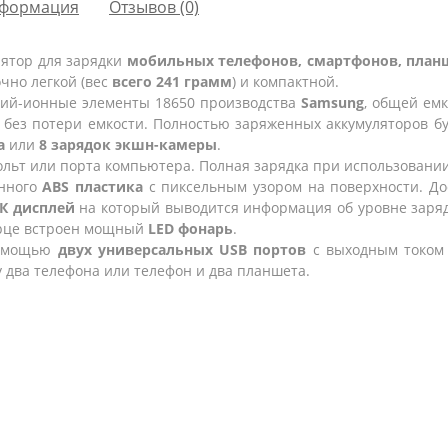
формация
Отзывов (0)
лятор для зарядки
мобильных телефонов, смартфонов, планш
очно легкой (вес
всего 241 грамм
) и компактной.
ий-ионные элементы 18650
производства
Samsung
, общей ем
 без потери емкости. Полностью заряженных аккумуляторов б
а
или
8 зарядок экшн-камеры
.
вольт или порта компьютера
. Полная зарядка при использовани
енного
ABS пластика
с пиксельным узором на поверхности. Д
К дисплей
на который
выводится информация
об уровне заряд
орце встроен мощный
LED фонарь
.
помощью
двух универсальных USB портов
с выходным токо
у два телефона или телефон и два планшета.