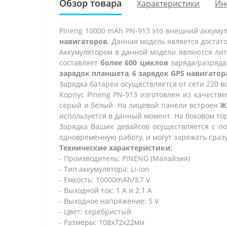
Обзор товара
Характеристики
Ин
Pineng 10000 mAh PN-913 это внешний аккуму
навигаторов
. Данная модель является достат
Аккумулятором в данной модели являются
лит
составляет
более 600 циклов
заряда/разряда
зарядок планшета
,
6 зарядок GPS навигатор
Зарядка батареи осуществляется
от сети 220 
Корпус Pineng PN-913 изготовлен из качеств
серый и белый
. На лицевой панели встроен
Ж
используется в данный момент. На боковом т
Зарядка Ваших девайсов осуществляется с 
одновременную работу, и могут заряжать сраз
Технические характеристики:
- Производитель: PINENG (Малайзия)
- Тип аккумулятора: Li-ion
- Емкость: 10000mAh/3,7 V
- Выходной ток: 1 А и 2.1 А
- Выходное напряжение: 5 V
- Цвет: серебристый
- Размеры: 108x72x22мм