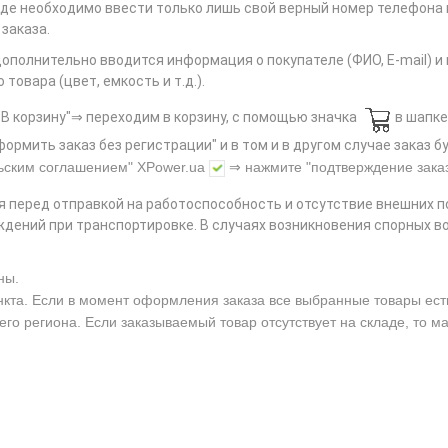
 где необходимо ввести только лишь свой верный номер телефона
заказа.
дополнительно вводится информация о покупателе (ФИО, E-mail) 
овара (цвет, емкость и т.д.).
В корзину"⇒ переходим в корзину, с помощью значка
в шапке
ормить заказ без регистрации" и в том и в другом случае заказ
ьским соглашением"
XPower.ua
⇒ нажмите
"подтверждение зака
я перед отправкой на работоспособность и отсутствие внешних 
дений при транспортировке. В случаях возникновения спорных в
ны.
нкта. Если в момент оформления заказа все выбранные товары есть 
его региона. Если заказываемый товар отсутствует на складе, то м