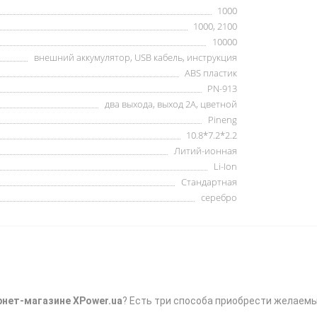
1000
1000, 2100
10000
внешний аккумулятор, USB кабель, инструкция
ABS пластик
PN-913
два выхода, выход 2А, цветной
Pineng
10.8*7.2*2.2
Литий-ионная
Li-Ion
Стандартная
серебро
рнет-магазине XPower.ua
? Есть три способа приобрести желаемы