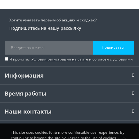
Хотите узнавать первым об акциях и скидках?
Подпишитесь на нашу рассылку
Подписаться
Я прочитал
Условия регистрация на сайте
и согласен с условиями
Информация
Время работы
Наши контакты
This site uses cookies for a more comfortable user experience. By
Работает на
OpenCart
continuing to browse the site, you agree to the use of cookies.
XPower.ua - аккумуляторы для портативных устройств © 2026