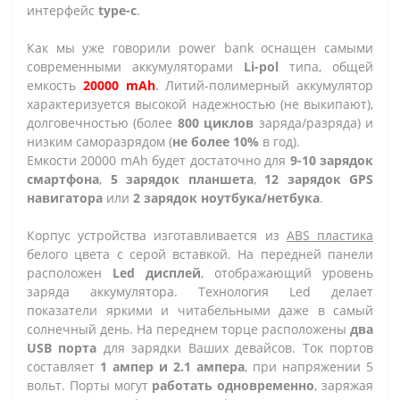
интерфейс
type-c
.
Как мы уже говорили power bank оснащен самыми
современными аккумуляторами
Li-pol
типа, общей
емкость
20000 mAh
. Литий-полимерный аккумулятор
характеризуется высокой надежностью (не выкипают),
долговечностью (более
800 циклов
заряда/разряда) и
низким саморазрядом (
не более 10%
в год).
Емкости 20000 mAh будет достаточно для
9-10 зарядок
смартфона
,
5 зарядок планшета
,
12 зарядок GPS
навигатора
или
2 зарядок ноутбука/нетбука
.
Корпус устройства изготавливается из
ABS пластика
белого цвета с серой вставкой. На передней панели
расположен
Led дисплей
, отображающий уровень
заряда аккумулятора. Технология Led делает
показатели яркими и читабельными даже в самый
солнечный день. На переднем торце расположены
два
USB порта
для зарядки Ваших девайсов. Ток портов
составляет
1 ампер и 2.1 ампера
, при напряжении 5
вольт. Порты могут
работать одновременно
, заряжая