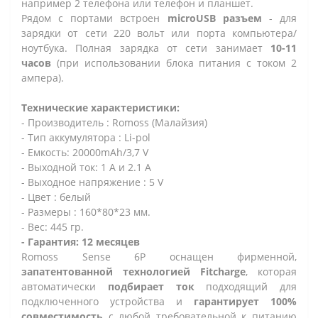
например 2 телефона или телефон и планшет.
Рядом с портами встроен
microUSB разъем
- для
зарядки от сети 220 вольт или порта компьютера/
ноутбука. Полная зарядка от сети занимает
10-11
часов
(при использовании блока питания с током 2
ампера).
Технические характеристики:
- Производитель : Romoss (Малайзия)
- Тип аккумулятора : Li-pol
- Емкость: 20000mAh/3,7 V
- Выходной ток: 1 А и 2.1 A
- Выходное напряжение : 5 V
- Цвет : белый
- Размеры : 160*80*23 мм.
- Вес: 445 гр.
- Гарантия: 12 месяцев
Romoss Sense 6P оснащен фирменной,
запатентованной технологией Fitcharge
, которая
автоматически
подбирает ток
подходящий для
подключенного устройства и
гарантирует 100%
совместимость
с любой требовательной к питанию