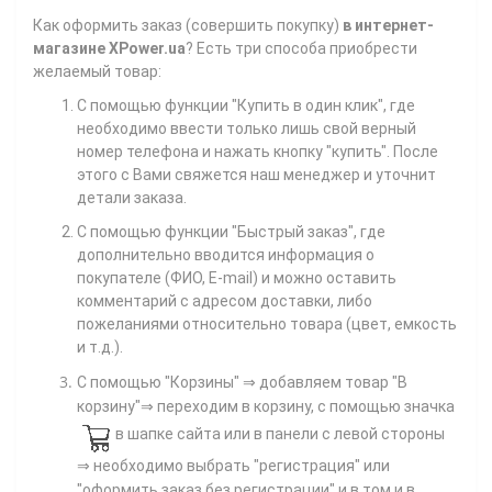
Как
оформить заказ (совершить покупку)
в интернет-
магазине XPower.ua
? Есть три способа приобрести
желаемый товар:
С помощью функции "Купить в один клик", где
необходимо ввести только лишь свой верный
номер телефона
и нажать кнопку "купить". После
этого с Вами свяжется наш менеджер и уточнит
детали заказа.
С помощью функции "Быстрый заказ", где
дополнительно вводится информация о
покупателе (ФИО, E-mail) и можно оставить
комментарий с адресом доставки, либо
пожеланиями относительно товара (цвет, емкость
и т.д.).
С помощью "Корзины"
⇒ добавляем товар "В
корзину"⇒ переходим в корзину, с помощью значка
в шапке сайта или в панели с левой стороны
⇒ необходимо выбрать "регистрация" или
"оформить заказ без регистрации" и в том и в