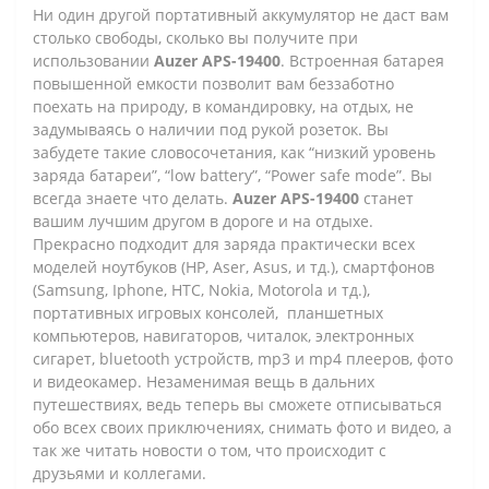
Ни один другой портативный аккумулятор не даст вам
столько свободы, сколько вы получите при
использовании
Auzer APS-19400
. Встроенная батарея
повышенной емкости позволит вам беззаботно
поехать на природу, в командировку, на отдых, не
задумываясь о наличии под рукой розеток. Вы
забудете такие словосочетания, как “низкий уровень
заряда батареи”, “low battery”, “Power safe mode”. Вы
всегда знаете что делать.
Auzer APS-19400
станет
вашим лучшим другом в дороге и на отдыхе.
Прекрасно подходит для заряда практически всех
моделей ноутбуков (HP, Aser, Asus, и тд.), смартфонов
(Samsung, Iphone, HTC, Nokia, Motorola и тд.),
портативных игровых консолей,
планшетных
компьютеров,
навигаторов, читалок, электронных
сигарет, bluetooth устройств, mp3 и mp4 плееров, фото
и видеокамер. Незаменимая вещь в дальних
путешествиях, ведь теперь вы сможете отписываться
обо всех своих приключениях, снимать фото и видео, а
так же читать новости о том, что происходит с
друзьями и коллегами.