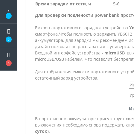
Время зарядки от сети, ч
5-6
Для проверки подлености power bank прос
0
Емкость портативного зарядного устройства
Yo
смартфона.Чтобы полностью зарядить YB6012 п
0
аккумулятора. Для зарядки мы рекомендуем и
дизайн позволит не расставаться с универсал
Входной интерфейс устройства -
microUSB
, вы
microUSB/USB кабелем. Что позволит беспреп
0
Для отображения емкости портативного устро
остаточный заряд устройства.
И
У
Ин
В портативном аккумуляторе присутствует
све
выключения необходимо снова подержать кноп
суток)
.