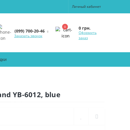
Личный кабинет
0
0 грн.
(099) 700-20-46
Оформить
Заказать звонок
заказ
дки
d YB-6012, blue