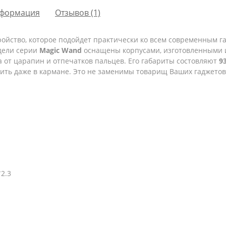
формация
Отзывов (1)
ройство, которое подойдет практически ко всем современным г
одели серии
Magic Wand
оснащены корпусами, изготовленными 
 от царапин и отпечатков пальцев. Его габариты состовляют
9
ить даже в кармане. Это не заменимы товарищ Ваших гаджетов,
*2.3