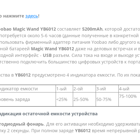
то нажмите
здесь
!
obao Magic Wand YB6012
составляет
5200mAh
, которой достат
отребуется около 5-6 часов (данные полученные в конкретной 
спользовать фирменный адаптер питания Yoobao либо другого 
ьной батареей
Magic Wand YB6012
даже на деловых встречах и 
ходной интерфейс -
USB
разъем. Сила тока на входе и выходе у
ятственно подключить большинство цифровых устройств к порт
йства в
YB6012
предусмотрено 4 индикатора емкости. По их пок
ндикатор емкости
1-ый
2-ой
3-ий
4-ый
75-100%
ровень заряда
<25%
25-50%
50-75%
дикация остаточной емкости устройства
тодиодный фонарь
. Для его активации необходимо удерживать
ку 2 секунды. При полном заряде
YB6012
время непрерывной р