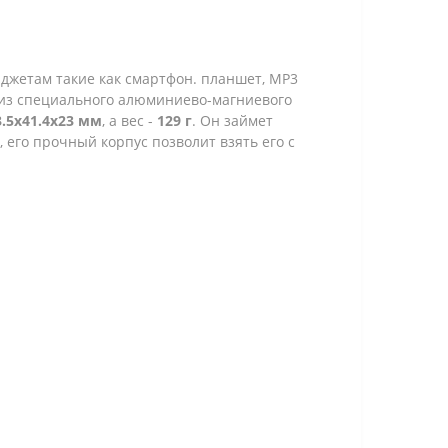
аджетам такие как смартфон. планшет, МР3
из специального алюминиево-магниевого
3.5х41.4х23 мм
, а вес -
129 г
.
Он займет
 его прочный корпус позволит взять его с