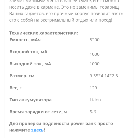
займет минимум места в вашей сумке, и его можно
носить даже в кармане. Это не заменимы товарищ
Ваших гаджетов, его прочный корпус позволит взять
его с собой на экстримальный отдых или поход!
Технические характеристики:
Емкость, мАч
5200
Входной ток, мА
1000
Выходной ток, мА
1000
Размер. см
9.35*4.14*2.3
Вес, г
129
Тип аккумулятора
Li-ion
Время зарядки от сети, ч
5-6
Для проверки подлености power bank просто
нажмите
здесь
!