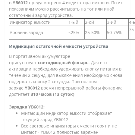
в
YB6012
предусмотрено 4 индикатора емкости. По их
показаниям можно рассчитывать на тот или иной
остаточный заряд устройства.
Индикатор емкости
1-ый
2-ой
3-ий
4-
75
Уровень заряда
<25%
25-50%
50-75%
Индикация остаточной емкости устройства
В портативном аккумуляторе
присутствует
светодиодный фонарь
. Для его
активации необходимо удерживать кнопку питания в
течении 2 секунд, для выключения необходимо снова
подержать кнопку 2 секунды. При полном
заряде
YB6012
время непрерывной работы фонарика
достигает
310 часов (13 суток)
.
Зарядка YB6012:
Мигающий индикатор емкости отображает
текущий заряд YB6012
Все световые индикаторы емкости горят и не
мигают - YB6012 полностью заряжен