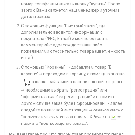
номер телефона
и нажать кнопку "купить". После
этого с Вами свяжется наш менеджер и уточнит
детали заказа.
С помощью функции "Быстрый заказ", где
дополнительно вводится информация о
покупателе (ФИО, E-mail) и можно оставить
комментарий с адресом доставки, либо
пожеланиями относительно товара (цвет, емкость
и т.д.).
С помощью "Корзины"
⇒ добавляем товар "В
корзину"⇒ переходим в корзину, с помощью значка
в шапке сайта или в панели с левой стороны
⇒ необходимо выбрать "регистрация" или
"оформить заказ без регистрации" и в том и в
другом случае заказ будет сформирован ⇒ далее
⇒
следуйте пошаговой инструкции
ознакомьтесь с
"пользовательским соглашением"
XPower.ua
⇒
нажмите
"подтверждение заказа"
.
Мы даем гарантию, что любой товар проверяется перед