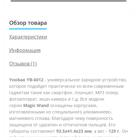
Обзор товара
Характеристики
Информация
Отзывов (1)
Yoobao YB-6012
- универсальное зарядное устройство,
которое подойдет практически ко всем современным
гаджетам такие как смартфон. планшет, МР3 плэер,
фотоаппарат, экшн-камера и т.д. Все модели
серии
Magic Wand
оснащены корпусами,
изготовленными из специального алюминиево-
магниевого сплава, благодаря чему поверхность
защищена от царапин и отпечатков пальцев. Его
габариты состовляют
93.5х41.4х23 мм
, а вес -
129 г
.
Он