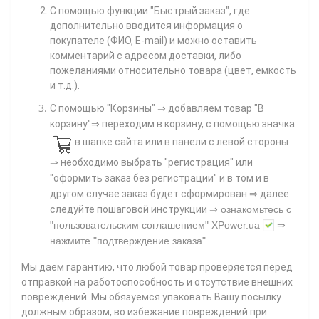
С помощью функции "Быстрый заказ", где
дополнительно вводится информация о
покупателе (ФИО, E-mail) и можно оставить
комментарий с адресом доставки, либо
пожеланиями относительно товара (цвет, емкость
и т.д.).
С помощью "Корзины"
⇒ добавляем товар "В
корзину"⇒ переходим в корзину, с помощью значка
в шапке сайта или в панели с левой стороны
⇒ необходимо выбрать "регистрация" или
"оформить заказ без регистрации" и в том и в
другом случае заказ будет сформирован ⇒ далее
⇒
следуйте пошаговой инструкции
ознакомьтесь с
"пользовательским соглашением"
XPower.ua
⇒
нажмите
"подтверждение заказа"
.
Мы даем гарантию, что любой товар проверяется перед
отправкой на работоспособность и отсутствие внешних
повреждений. Мы обязуемся упаковать Вашу посылку
должным образом, во избежание повреждений при