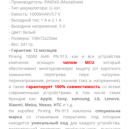
- Производитель: PINENG (Малайзия)
- Тип аккумулятора: Li-ion
- Емкость: 10000mAh/3,7 V
- Выходной ток: 1 А и 2.1 А
- Выходное напряжение: 5 V
- Цвет: белый
- Размеры: 108x72x22мм
- Вес: 241 гр.
- Гарантия: 12 месяцев
Pineng 10000 mAh PN-913, как и все устройства
компании оснащен
чипом MCU
, который
обеспечивает многоуровневую защиту (от короткого
замыкания, перегрева, пере нагрузки,
перенапряжения, резких скачков тока и напряжения),
а также
гарантирует 100% совместимость
со всеми
современными устройствами, в том числе таких
брендов как:
Apple, Sony, samsung, LG, Lenovo,
Xiaomi, Meizu, Nexus, HTC
и т.д.
На коробке Pineng PN-913 наклеена
специальна
марка
со стираемым покрытием, под которым
находится
уникальный код
для каждого устройства,
позволяющий проверить оригинальность внешнего