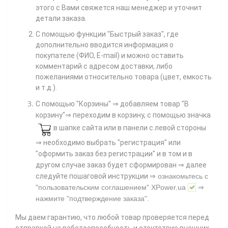
этого с Вами свяжется наш менеджер и уточнит
детали заказа.
С помощью функции "Быстрый заказ", где
дополнительно вводится информация о
покупателе (ФИО, E-mail) и можно оставить
комментарий с адресом доставки, либо
пожеланиями относительно товара (цвет, емкость
и т.д.).
С помощью "Корзины"
⇒ добавляем товар "В
корзину"⇒ переходим в корзину, с помощью значка
в шапке сайта или в панели с левой стороны
⇒ необходимо выбрать "регистрация" или
"оформить заказ без регистрации" и в том и в
другом случае заказ будет сформирован ⇒ далее
⇒
следуйте пошаговой инструкции
ознакомьтесь с
"пользовательским соглашением"
XPower.ua
⇒
нажмите
"подтверждение заказа"
.
Мы даем гарантию, что любой товар проверяется перед
отправкой на работоспособность и отсутствие внешних