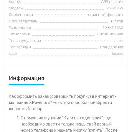
Корпус
ABS пластик
Модель
PN-913 W
Особенности
стильный, фонарик
Производитель
Pineng
Размеры, см
10.8x7.2x2,2
Технология
Литий-ионная
Тип аккумулятора
Li-ion
Тип зарядки
Стандартная
Цвет
белый
Информация
Как
оформить заказ (совершить покупку)
в интернет-
магазине XPower.ua
? Есть три способа приобрести
желаемый товар:
С помощью функции "Купить в один клик", где
необходимо ввести только лишь свой верный
номер телефона
и нажать кнопку "купить". После