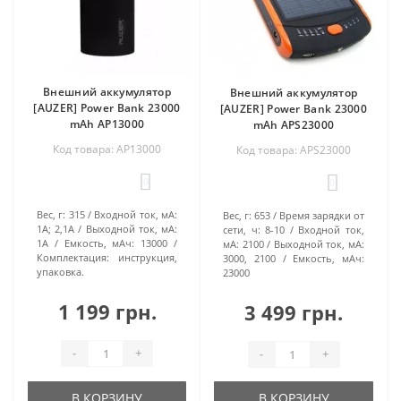
Если емкость батареи — 1300 мА/ч, то внешний
аккумулятор для телефона Самсунг будет емкостью
2600 мА/ч.
Внешний аккумулятор
Второй важный параметр — сила тока (1 А). Если
Внешний аккумулятор
[AUZER] Power Bank 23000
[AUZER] Power Bank 23000
планируете заряжать параллельно еще и планшет,
mAh AP13000
mAh APS23000
фотоаппарат и нетбук, то портативная зарядка для
мобильного Samsung (Самсунг) нужна с несколькими
Код товара: AP13000
Код товара: APS23000
выходами. Их число зависит от количества
0
0
одновременно заряжаемых гаджетов. Сила тока в
таком случае — от 1 до 3 А.
Вес, г:
315
Входной ток, мА:
Вес, г:
653
Время зарядки от
1A; 2,1А
Выходной ток, мА:
сети, ч:
8-10
Входной ток,
Важно, сколько раз в день придется зарядить телефон
1A
Емкость, мАч:
13000
мА:
2100
Выходной ток, мА:
без доступа к электросети — от этого зависит
Комплектация:
инструкция,
3000, 2100
Емкость, мАч:
упаковка.
23000
мощность подзарядки.
1 199 грн.
3 499 грн.
Какие особенности учитывать при покупке
-
+
-
+
портативного зарядного устройства для смартфона
Samsung? Покупая наружный аккумулятор, обратите
В КОРЗИНУ
В КОРЗИНУ
внимание на наличие дополнительных функций, они