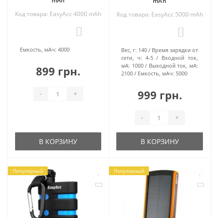
mAh
mAh
Код товара: EasyAcc 4000 mAh
Код товара: EasyAcc 5000 mAh
0
0
Емкость, мАч:
4000
Вес, г:
140
Время зарядки от
сети, ч:
4-5
Входной ток,
мА:
1000
Выходной ток, мА:
899 грн.
2100
Емкость, мАч:
5000
999 грн.
-
+
-
+
В КОРЗИНУ
В КОРЗИНУ
Популярный
Популярный