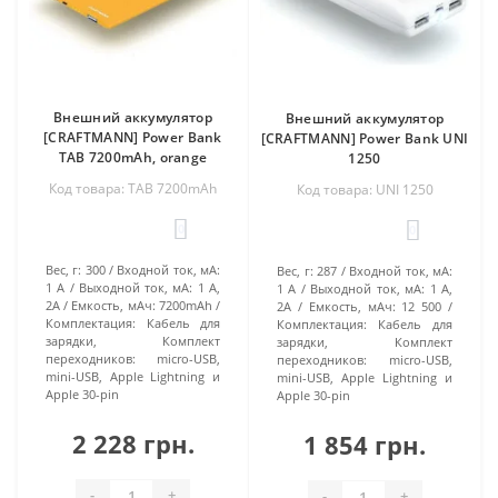
Внешний аккумулятор
Внешний аккумулятор
[CRAFTMANN] Power Bank
[CRAFTMANN] Power Bank UNI
TAB 7200mAh, orange
1250
Код товара: TAB 7200mAh
Код товара: UNI 1250
0
0
Вес, г:
300
Входной ток, мА:
Вес, г:
287
Входной ток, мА:
1 А
Выходной ток, мА:
1 А,
1 А
Выходной ток, мА:
1 А,
2А
Емкость, мАч:
7200mAh
2А
Емкость, мАч:
12 500
Комплектация:
Кабель для
Комплектация:
Кабель для
зарядки, Комплект
зарядки, Комплект
переходников: micro-USB,
переходников: micro-USB,
mini-USB, Apple Lightning и
mini-USB, Apple Lightning и
Apple 30-pin
Apple 30-pin
2 228 грн.
1 854 грн.
-
+
-
+