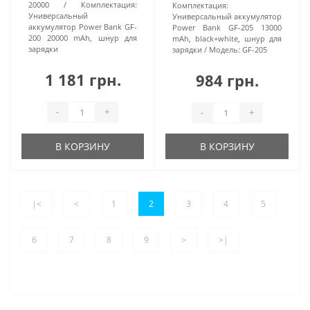
20000
Комплектация:
Комплектация:
Универсальный
Универсальный аккумулятор
аккумулятор Power Bank GF-
Power Bank GF-205 13000
200 20000 mAh, шнур для
mAh, black+white, шнур для
зарядки
зарядки
Модель:
GF-205
1 181 грн.
984 грн.
-
+
-
+
В КОРЗИНУ
В КОРЗИНУ
|<
<
1
2
3
4
5
6
7
8
9
>
>|