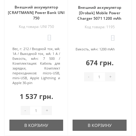
Внешний аккумулятор
Внешний аккумулятор
[CRAFTMANN] Power Bank UNI
[Drobak] Mobile Power
750
Charger 5071 1200 mAh
Код товара: UNI 750
Код товара: 1195
0
0
Вес, г:
212
Входной ток, мА:
Емкость, мАч:
1200 mAh
1A
Выходной ток, мА:
1 А
Емкость, мАч:
7 500
674 грн.
Комплектация:
Кабель для
зарядки, Комплект
переходников: micro-USB,
-
+
mini-USB, Apple Lightning и
Apple 30-pin
1 537 грн.
-
+
В КОРЗИНУ
В КОРЗИНУ