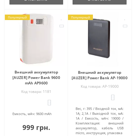
тоже определяют, сколько стоит устройство:
дисплея, который отображает количество заряда
Популярный
Популярный
в процентах,
брелка для ключей,
фонарика,
встроенного чехла для смартфона.
Почему необходимо
купить внешний
аккумулятор для для
Внешний аккумулятор
Внешний аккумулятор
[AUZER] Power Bank 9600
[AUZER] Power Bank AP-19000
телефона Samsung в
mAh AP9600
Код товара: AP-19000
Код товара: 1181
интернет-магазине
0
0
xpower.ua?
Вес, г:
395
Входной ток, мА:
1A; 2,1А
Выходной ток, мА:
Емкость, мАч:
9600 mAh
На сайте представлены популярные модели
1A
Емкость, мАч:
19000
Комплектация:
внешний
повербанков от лучших производителей:
999 грн.
аккумулятор, кабель USB
Allpowers;
micro, инструкция, упаковка