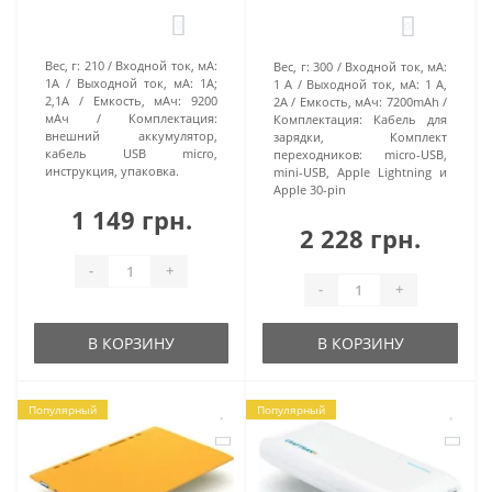
день, и уже на следующий сможете убедиться в
0
0
удобстве и производительности приобретенного
устройства.
Вес, г:
210
Входной ток, мА:
Вес, г:
300
Входной ток, мА:
1A
Выходной ток, мА:
1A;
1 А
Выходной ток, мА:
1 А,
2,1А
Емкость, мАч:
9200
2А
Емкость, мАч:
7200mAh
мАч
Комплектация:
Комплектация:
Кабель для
внешний аккумулятор,
зарядки, Комплект
кабель USB micro,
переходников: micro-USB,
инструкция, упаковка.
mini-USB, Apple Lightning и
Apple 30-pin
1 149 грн.
2 228 грн.
-
+
-
+
В КОРЗИНУ
В КОРЗИНУ
Популярный
Популярный