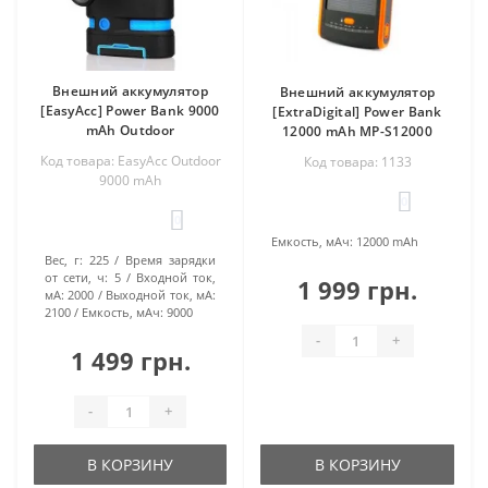
Внешний аккумулятор
Внешний аккумулятор
[EasyAcc] Power Bank 9000
[ExtraDigital] Power Bank
mAh Outdoor
12000 mAh MP-S12000
Код товара: EasyAcc Outdoor
Код товара: 1133
9000 mAh
0
0
Емкость, мАч:
12000 mAh
Вес, г:
225
Время зарядки
от сети, ч:
5
Входной ток,
1 999 грн.
мА:
2000
Выходной ток, мА:
2100
Емкость, мАч:
9000
-
+
1 499 грн.
-
+
В КОРЗИНУ
В КОРЗИНУ