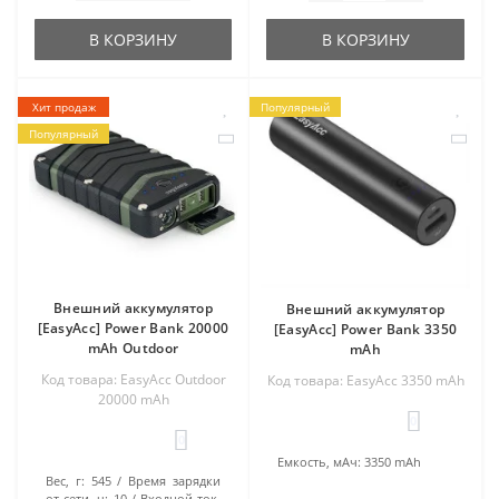
В КОРЗИНУ
В КОРЗИНУ
Хит продаж
Популярный
Популярный
Внешний аккумулятор
Внешний аккумулятор
[EasyAcc] Power Bank 20000
[EasyAcc] Power Bank 3350
mAh Outdoor
mAh
Код товара: EasyAcc Outdoor
Код товара: EasyAcc 3350 mAh
20000 mAh
0
0
Емкость, мАч:
3350 mAh
Вес, г:
545
Время зарядки
от сети, ч:
10
Входной ток,