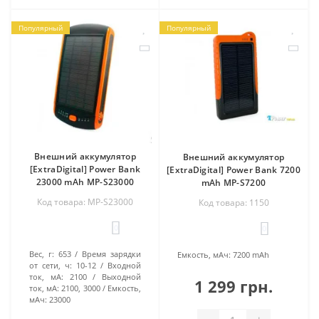
Популярный
Популярный
Внешний аккумулятор
Внешний аккумулятор
[ExtraDigital] Power Bank
[ExtraDigital] Power Bank 7200
23000 mAh MP-S23000
mAh MP-S7200
Код товара: MP-S23000
Код товара: 1150
0
0
Вес, г:
653
Время зарядки
Емкость, мАч:
7200 mAh
от сети, ч:
10-12
Входной
ток, мА:
2100
Выходной
1 299 грн.
ток, мА:
2100, 3000
Емкость,
мАч:
23000