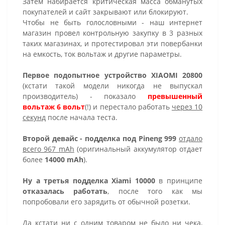
Затем набирается критическая масса обманутых
покупателей и сайт закрывают или блокируют.
Чтобы не быть голословными - наш интернет
магазин провел контрольную закупку в 3 разных
таких магазинах, и протестировал эти повербанки
на емкость, ток вольтаж и другие параметры.
Первое подопытное устройство XIAOMI 20800
(кстати такой модели никогда не выпускал
производитель) - показало
превышенный
вольтаж 6 вольт
(!) и перестало работать
через 10
секунд
после начала теста.
Второй девайс - подделка под Pineng 999
отдало
всего 967 mAh
(оригинальный аккумулятор отдает
более
14000 mAh
).
Ну а третья подделка Xiami 10000
в принципе
отказалась работать
, после того как мы
попробовали его зарядить от обычной розетки.
Да кстати
ни с одним товаром не было ни чека,