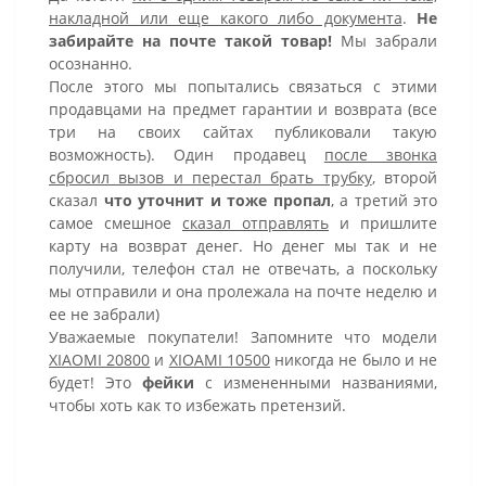
накладной или еще какого либо документа
.
Не
забирайте на почте такой товар!
Мы забрали
осознанно.
После этого мы попытались связаться с этими
продавцами на предмет гарантии и возврата (все
три на своих сайтах публиковали такую
возможность). Один продавец
после звонка
сбросил вызов и перестал брать трубку
, второй
сказал
что уточнит и тоже пропал
, а третий это
самое смешное
сказал отправлять
и пришлите
карту на возврат денег. Но денег мы так и не
получили, телефон стал не отвечать, а поскольку
мы отправили и она пролежала на почте неделю и
ее не забрали)
Уважаемые покупатели! Запомните что модели
XIAOMI 20800
и
XIOAMI 10500
никогда не было и не
будет! Это
фейки
с измененными названиями,
чтобы хоть как то избежать претензий.