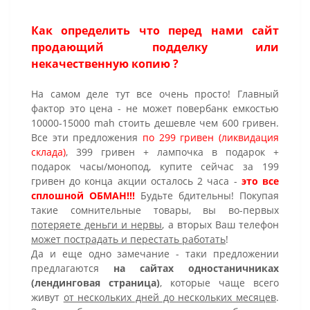
Как определить что перед нами сайт
продающий подделку или
некачественную копию ?
На самом деле тут все очень просто! Главный
фактор это цена - не может повербанк емкостью
10000-15000 mah стоить дешевле чем 600 гривен.
Все эти предложения
по 299 гривен (ликвидация
склада)
, 399 гривен + лампочка в подарок +
подарок часы/монопод, купите сейчас за 199
гривен до конца акции осталось 2 часа -
это все
сплошной ОБМАН!!!
Будьте бдительны! Покупая
такие сомнительные товары, вы во-первых
потеряете деньги и нервы
, а вторых Ваш телефон
может пострадать и перестать работать
!
Да и еще одно замечание - таки предложении
предлагаются
на сайтах одностаничниках
(лендинговая страница)
, которые чаще всего
живут
от нескольких дней до нескольких месяцев
.