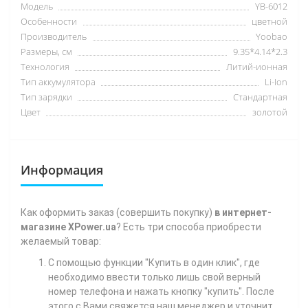
Модель
YB-6012
Особенности
цветной
Производитель
Yoobao
Размеры, см
9.35*4.14*2.3
Технология
Литий-ионная
Тип аккумулятора
Li-Ion
Тип зарядки
Стандартная
Цвет
золотой
Информация
Как
оформить заказ (совершить покупку)
в интернет-
магазине XPower.ua
? Есть три способа приобрести
желаемый товар:
С помощью функции "Купить в один клик", где
необходимо ввести только лишь свой верный
номер телефона
и нажать кнопку "купить". После
этого с Вами свяжется наш менеджер и уточнит