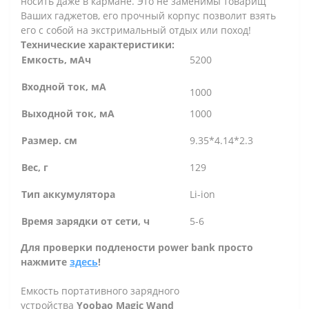
носить даже в кармане. Это не заменимы товарищ
Ваших гаджетов, его прочный корпус позволит взять
его с собой на экстримальный отдых или поход!
Технические характеристики:
Емкость, мАч
5200
Входной ток, мА
1000
Выходной ток, мА
1000
Размер. см
9.35*4.14*2.3
Вес, г
129
Тип аккумулятора
Li-ion
Время зарядки от сети, ч
5-6
Для проверки подлености power bank просто
нажмите
здесь
!
Емкость портативного зарядного
устройства
Yoobao Magic Wand