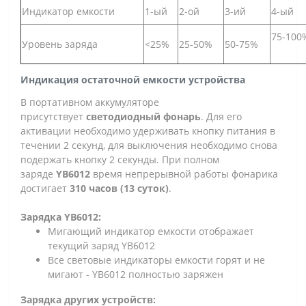
Индикатор емкости
1-ый
2-ой
3-ий
4-ый
75-100
Уровень заряда
<25%
25-50%
50-75%
Индикация остаточной емкости устройства
В портативном аккумуляторе
присутствует
светодиодный фонарь
. Для его
активации необходимо удерживать кнопку питания в
течении 2 секунд, для выключения необходимо снова
подержать кнопку 2 секунды. При полном
заряде
YB6012
время непрерывной работы фонарика
достигает
310 часов (13 суток)
.
Зарядка YB6012:
Мигающий индикатор емкости отображает
текущий заряд YB6012
Все световые индикаторы емкости горят и не
мигают - YB6012 полностью заряжен
Зарядка других устройств: