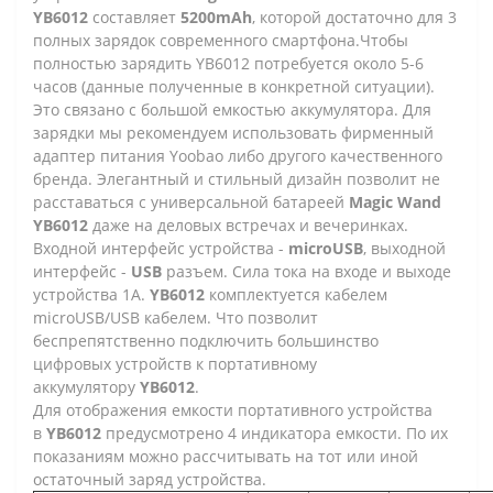
YB6012
составляет
5200mAh
, которой достаточно для 3
полных зарядок современного смартфона.
Чтобы
полностью зарядить YB6012 потребуется около 5-6
часов (данные полученные в конкретной ситуации).
Это связано с большой емкостью аккумулятора. Для
зарядки мы рекомендуем использовать фирменный
адаптер питания Yoobao либо другого качественного
бренда.
Элегантный и стильный дизайн позволит не
расставаться с универсальной батареей
Magic Wand
YB6012
даже на деловых встречах и вечеринках.
Входной интерфейс устройства -
microUSB
, выходной
интерфейс -
USB
разъем.
Сила тока на входе и выходе
устройства 1А.
YB6012
комплектуется кабелем
microUSB/USB кабелем. Что позволит
беспрепятственно подключить большинство
цифровых устройств к портативному
аккумулятору
YB6012
.
Для отображения емкости портативного устройства
в
YB6012
предусмотрено 4 индикатора емкости. По их
показаниям можно рассчитывать на тот или иной
остаточный заряд устройства.