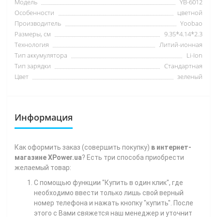
Модель
YB-6012
Особенности
цветной
Производитель
Yoobao
Размеры, см
9.35*4.14*2.3
Технология
Литий-ионная
Тип аккумулятора
Li-Ion
Тип зарядки
Стандартная
Цвет
зеленый
Информация
Как
оформить заказ (совершить покупку)
в интернет-
магазине XPower.ua
? Есть три способа приобрести
желаемый товар:
С помощью функции "Купить в один клик", где
необходимо ввести только лишь свой верный
номер телефона
и нажать кнопку "купить". После
этого с Вами свяжется наш менеджер и уточнит