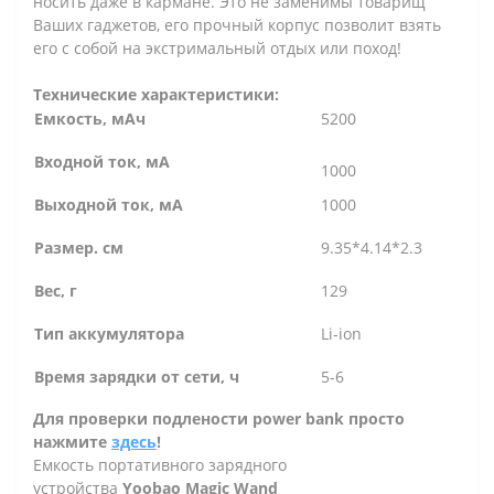
носить даже в кармане. Это не заменимы товарищ
Ваших гаджетов, его прочный корпус позволит взять
его с собой на экстримальный отдых или поход!
Технические характеристики:
Емкость, мАч
5200
Входной ток, мА
1000
Выходной ток, мА
1000
Размер. см
9.35*4.14*2.3
Вес, г
129
Тип аккумулятора
Li-ion
Время зарядки от сети, ч
5-6
Для проверки подлености power bank просто
нажмите
здесь
!
Емкость портативного зарядного
устройства
Yoobao Magic Wand