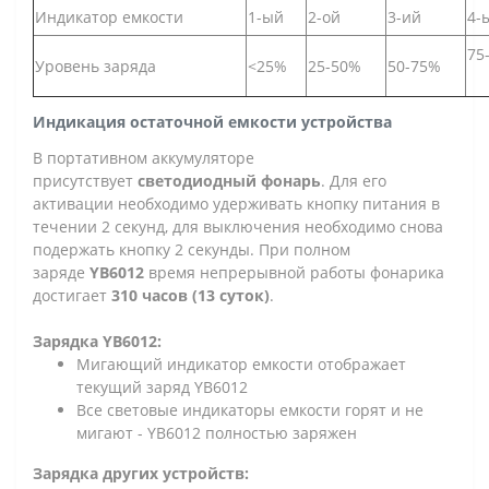
Индикатор емкости
1-ый
2-ой
3-ий
4-
75
Уровень заряда
<25%
25-50%
50-75%
Индикация остаточной емкости устройства
В портативном аккумуляторе
присутствует
светодиодный фонарь
. Для его
активации необходимо удерживать кнопку питания в
течении 2 секунд, для выключения необходимо снова
подержать кнопку 2 секунды. При полном
заряде
YB6012
время непрерывной работы фонарика
достигает
310 часов (13 суток)
.
Зарядка YB6012:
Мигающий индикатор емкости отображает
текущий заряд YB6012
Все световые индикаторы емкости горят и не
мигают - YB6012 полностью заряжен
Зарядка других устройств: