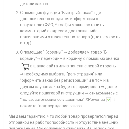
детали заказа.
С помощью функции "Быстрый заказ", где
дополнительно вводится информация о
покупателе (ФИО, E-mail) и можно оставить
комментарий с адресом доставки, либо
пожеланиями относительно товара (цвет, емкость
и т.д.).
С помощью "Корзины"
⇒ добавляем товар "В
корзину"⇒ переходим в корзину, с помощью значка
в шапке сайта или в панели с левой стороны
⇒ необходимо выбрать "регистрация" или
"оформить заказ без регистрации" и в том и в
другом случае заказ будет сформирован ⇒ далее
⇒
следуйте пошаговой инструкции
ознакомьтесь с
"пользовательским соглашением"
XPower.ua
⇒
нажмите
"подтверждение заказа"
.
Мы даем гарантию, что любой товар проверяется перед
отправкой на работоспособность и отсутствие внешних
повреждений. Мы обязуемся упаковать Вашу посылку