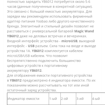
полностью зарядить YB6012 потребуется около 5-6
часов (данные полученные в конкретной ситуации).
Это связано с большой емкостью аккумулятора. Для
зарядки мы рекомендуем использовать фирменный
адаптер питания Yoobao либо другого качественного
бренда.
Элегантный и стильный дизайн позволит не
расставаться с универсальной батареей
Magic Wand
YB6012
даже на деловых встречах и вечеринках.
Входной интерфейс устройства -
microUSB
, выходной
интерфейс -
USB
разъем.
Сила тока на входе и выходе
устройства 1А.
YB6012
комплектуется кабелем
microUSB/USB кабелем. Что позволит
беспрепятственно подключить большинство
цифровых устройств к портативному
аккумулятору
YB6012
.
Для отображения емкости портативного устройства
в
YB6012
предусмотрено 4 индикатора емкости. По их
показаниям можно рассчитывать на тот или иной
остаточный заряд устройства.
Индикатор емкости
1-ый
2-ой
3-ий
4-ый