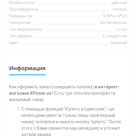
Особенности
цветной
Производитель
Yoobao
Размеры, см
9.35*4.14*2.3
Технология
Литий-ионная
Тип аккумулятора
Li-Ion
Тип зарядки
Стандартная
Цвет
красный
Информация
Как
оформить заказ (совершить покупку)
в интернет-
магазине XPower.ua
? Есть три способа приобрести
желаемый товар:
С помощью функции "Купить в один клик", где
необходимо ввести только лишь свой верный
номер телефона
и нажать кнопку "купить". После
этого с Вами свяжется наш менеджер и уточнит
детали заказа.