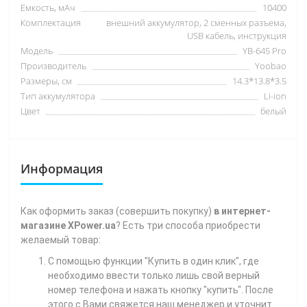
Емкость, мАч
10400
Комплектация
внешний аккумулятор, 2 сменных разъема,
USB кабель, инструкция
Модель
YB-645 Pro
Производитель
Yoobao
Размеры, см
14.3*13.8*3.5
Тип аккумулятора
Li-ion
Цвет
белый
Информация
Как
оформить заказ (совершить покупку)
в интернет-
магазине XPower.ua
? Есть три способа приобрести
желаемый товар:
С помощью функции "Купить в один клик", где
необходимо ввести только лишь свой верный
номер телефона
и нажать кнопку "купить". После
этого с Вами свяжется наш менеджер и уточнит