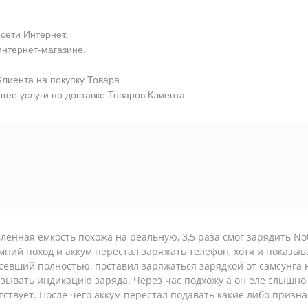
сети Интернет.
интернет-магазине.
лиента на покупку Товара.
ее услуги по доставке Товаров Клиента.
ленная емкость похожа на реальную, 3,5 раза смог зарядить Not
мний поход и аккум перестал заряжать телефон, хотя и показыв
севший полностью, поставил заряжаться зарядкой от самсунга 
зывать индикацию заряда. Через час подхожу а он еле слышно
тствует. После чего аккум перестал подавать какие либо призн