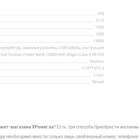
310
8-10
1500
1000
13000
кумулятор, сменные разъемы, USB кабель, инструкция
ор Yoobao Power Bank 13000 mAh Magic Cube II YB-659
Yoobao
11.8*7.6*2.3
Li-ion
белый
рнет-магазине XPower.ua
? Есть три способа приобрести желаемы
 где необходимо ввести только лишь свой верный номер телефона