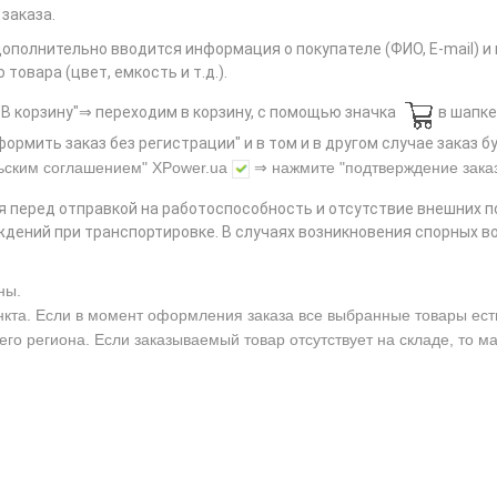
заказа.
дополнительно вводится информация о покупателе (ФИО, E-mail) 
овара (цвет, емкость и т.д.).
В корзину"⇒ переходим в корзину, с помощью значка
в шапке
ормить заказ без регистрации" и в том и в другом случае заказ
ьским соглашением"
XPower.ua
⇒ нажмите
"подтверждение зака
я перед отправкой на работоспособность и отсутствие внешних 
дений при транспортировке. В случаях возникновения спорных в
ны.
нкта. Если в момент оформления заказа все выбранные товары есть 
его региона. Если заказываемый товар отсутствует на складе, то м