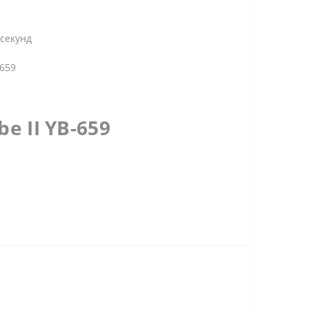
секунд
-659
e II YB-659