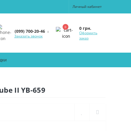
Личный кабинет
0
0 грн.
(099) 700-20-46
Оформить
Заказать звонок
заказ
дки
be II YB-659