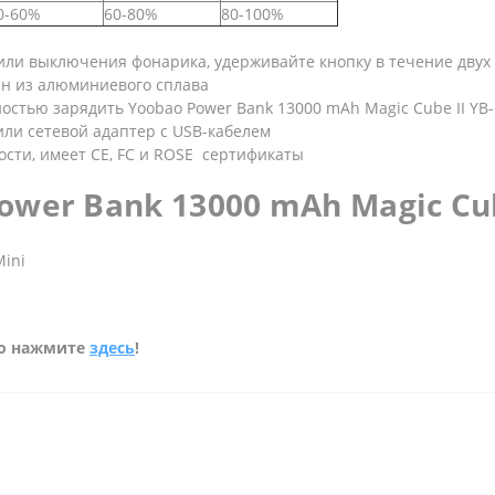
0-60%
60-80%
80-100%
или выключения фонарика, удерживайте кнопку в течение двух 
ен из алюминиевого сплава
ностью зарядить Yoobao Power Bank 13000 mAh Magic Cube II YB
или сетевой адаптер с USB-кабелем
ости, имеет CE, FC и ROSE сертификаты
wer Bank 13000 mAh Magic Cub
Mini
то нажмите
здесь
!