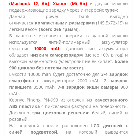
(Macbook 12, Air)
,
Xiaomi (Mi Air)
и другие модели
поддерживающие зарядку через интерфейс
type-c
.
Данная power bank выгодно
отличается
компактными размерами
(145.5x72x15) и
легким весом
(всего 266 грамм)
.
В качестве источника энергии в данной модели
используется
литий-полимерный
аккумулятор
емкостью
10000 mAh
. Данный тип аккумулятора
обладает
низким саморазрядом
(менее 10% в год) и
высокой надежностью (электролит не выкипает,
более
900 циклов без потери емкости
).
Емкости 10000 mah будет достаточно для
3-4 зарядок
смартфона
с аккумулятором 2000 mAh,
2 зарядок
планшета
3500 mAh,
7-8 зарядок экшн камеры
900
mAh.
Корпус Pineng PN-993 изготовлен из
качественного
ABS пластика
с пиксельной фактурой на поверхности.
Доступно
три цветовых решения
: белый, синий и
розовый.
На передней панели расположен
LCD дисплей c
синей подсветкой
, на который выводится