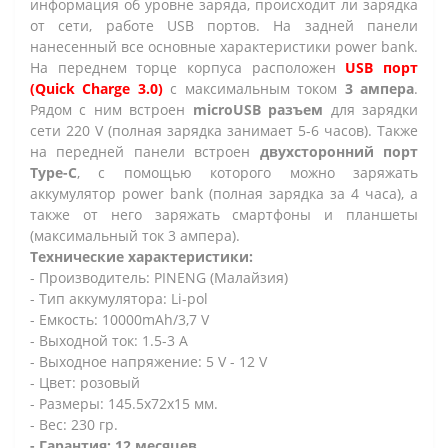
информация об уровне заряда, происходит ли зарядка
от сети, работе USB портов. На задней панели
нанесенный все основные характеристики power bank.
На переднем торце корпуса расположен
USB порт
(Quick Charge 3.0)
с максимальным током
3 ампера
.
Рядом с ним встроен
microUSB разъем
для зарядки
сети 220 V (полная зарядка занимает 5-6 часов). Также
на передней панели встроен
двухсторонний порт
Type-C
, с помощью которого можно заряжать
аккумулятор power bank (полная зарядка за 4 часа), а
также от него заряжать смартфоны и планшеты
(максимальный ток 3 ампера).
Технические характеристики:
- Производитель: PINENG (Малайзия)
- Тип аккумулятора: Li-pol
- Емкость: 10000mAh/3,7 V
- Выходной ток: 1.5-3 A
- Выходное напряжение: 5 V - 12 V
- Цвет: розовый
- Размеры: 145.5x72x15 мм.
- Вес: 230 гр.
- Гарантия: 12 месяцев